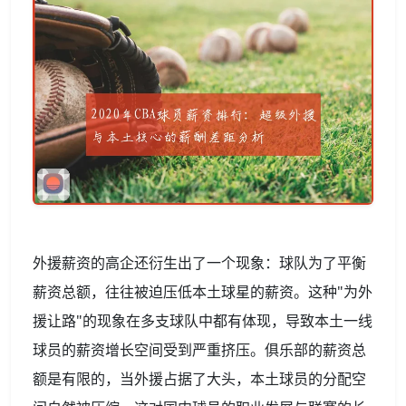
外援薪资的高企还衍生出了一个现象：球队为了平衡
薪资总额，往往被迫压低本土球星的薪资。这种"为外
援让路"的现象在多支球队中都有体现，导致本土一线
球员的薪资增长空间受到严重挤压。俱乐部的薪资总
额是有限的，当外援占据了大头，本土球员的分配空