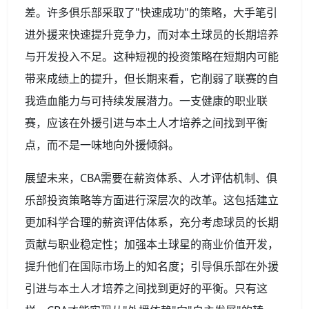
差。许多俱乐部采取了"快速成功"的策略，大手笔引
进外援来快速提升竞争力，而对本土球员的长期培养
与开发投入不足。这种短视的投资策略在短期内可能
带来成绩上的提升，但长期来看，它削弱了联赛的自
我造血能力与可持续发展潜力。一支健康的职业联
赛，应该在外援引进与本土人才培养之间找到平衡
点，而不是一味地向外援倾斜。
展望未来，CBA需要在薪资体系、人才评估机制、俱
乐部投资策略等方面进行深层次的改革。这包括建立
更加科学合理的薪资评估体系，充分考虑球员的长期
贡献与职业稳定性；加强本土球星的商业价值开发，
提升他们在国际市场上的知名度；引导俱乐部在外援
引进与本土人才培养之间找到更好的平衡。只有这