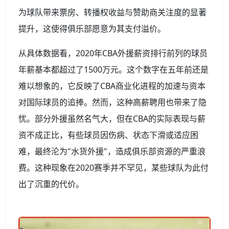
为球队带来票房、转播权收益与赞助商关注度的显著
提升，这使得俱乐部愿意为其支付溢价。
从具体数据看，2020年CBA外援薪资排行前列的球员
年薪基本都超过了1500万元。这个数字在五年前还是
难以想象的，它反映了CBA商业化进程的加速与资本
对国际球员的追捧。然而，这种高薪聘用也带来了隐
忧。部分外援虽然名气大，但在CBA的实际表现与薪
资不成正比，有些球员因伤病、状态下滑或适应困
难，最终沦为"水货外援"，造成俱乐部资源的严重浪
费。这种现象在2020赛季并不罕见，某些球队为此付
出了沉重的代价。