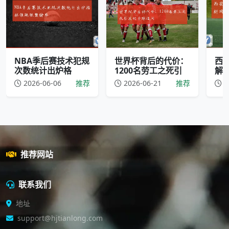
NBA季后赛技术犯规
世界杯背后的代价：
西
次数统计出炉格
1200名劳工之死引
解
2026-06-06
推荐
2026-06-21
推荐
2
推荐网站
联系我们
地址
support@hjtianlong.com