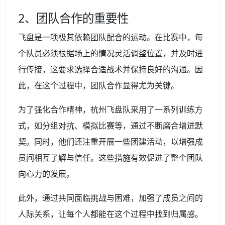
2、团队合作的重要性
飞盘是一项极其依赖团队配合的运动。在比赛中，每
个队员必须根据场上的情况灵活调整位置，并及时进
行传接，这要求选择合适战术并保持良好的沟通。因
此，在这个过程中，团队合作显得尤为关键。
为了强化合作精神，杭州飞盘队采用了一系列训练方
式，如分组对抗、模拟比赛等，通过不断磨合增进默
契。同时，他们还注重开展一些团建活动，以增强成
员间相互了解与信任。这些措施有效促进了整个团队
向心力的发展。
此外，通过共同面临挑战与困难，加强了成员之间的
人际关系，让每个人都能在这个过程中找到归属感。