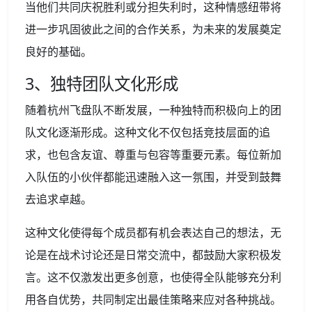
当他们共同庆祝胜利或分担失利时，这种情感纽带将
进一步巩固彼此之间的合作关系，为未来的发展奠定
良好的基础。
3、独特团队文化形成
随着杭州飞盘队不断发展，一种独特而积极向上的团
队文化逐渐形成。这种文化不仅包括竞技层面的追
求，也包含友谊、尊重与包容等重要元素。每位新加
入队伍的小伙伴都能迅速融入这一氛围，并受到鼓舞
去追求卓越。
这种文化使得每个成员都有机会表达自己的想法，无
论是在战术讨论还是日常交流中，都鼓励大家积极发
言。这不仅激发出更多创意，也使得全队能够充分利
用各自优势，共同制定出最佳策略来应对各种挑战。