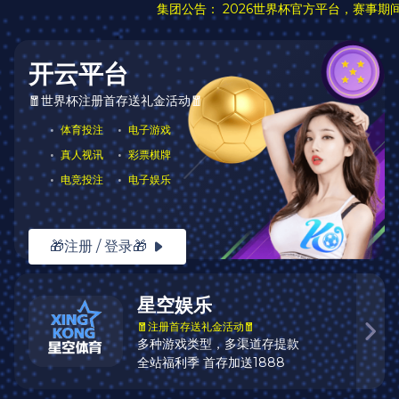
注册入口
隐私政策
一、引言
华体会体育平台为用户提供便捷、实时的体育赛事内容，在保障
服务体验的同时，我们高度重视个人隐私保护。
二、信息收集范围
我们可能收集以下信息：