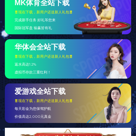
持续优化，数据驱动
平台基于用户行为分析，不断迭代功能细节与视觉交
互体验，结合 AI 智能算法与赛事数据，为用户提供
精准内容分发与个性化推荐，增强整体互动价值。
为什么全球用户都信赖华体会体育？
我们不仅是体育赛事数据平台，更是一站式的信
息服务提供商。从实时数据同步到安全机制建
设，再到用户服务体系，华体会体育始终致力于
为全球用户带来可靠、高效、便捷的综合体验。