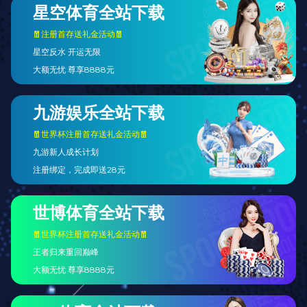
所有服务均基于合规化机制运营，平台数据透明、交
易流程规范，长期致力于构建高可信度生态系统，持
续服务全球数百万用户，树立良好品牌形象。
多语言，多区域
支持多语种界面与主流货币结算方式，华体会体育 已
服务覆盖东南亚、欧洲、中东等重点市场，具备全球
运营与本地适配的服务能力。