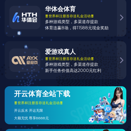
多终端互动体验。平台以稳定技术架构和合规体系赢得市场
认可，深受华体会官方版网站登录入口用户喜爱。
技术驱动，性能优先
平台采用自研系统架构，持续优化加载速度与数据传
输流程，通过部署全球 CDN 加速节点，实现不同地
区高速访问与高并发下的稳定运行，全面提升用户操
作流畅度。
以信任构建口碑