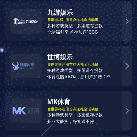
华体会体育 · 值得信赖的体育数据平台
华体会体育 专注于构建一个以赛事内容、数据服务与智能分
析为核心的数字生态平台，聚焦全球体育用户的实时信息与