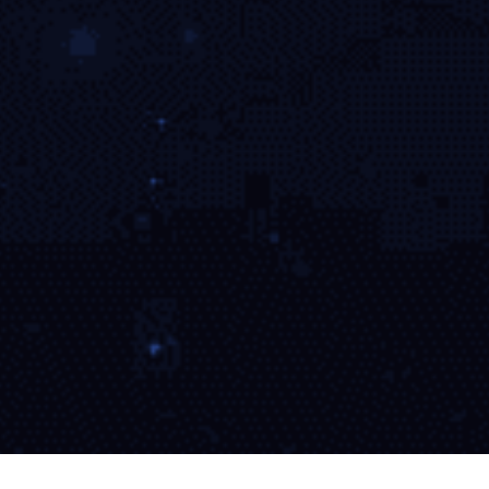
登录入口 为专业用户提供多维度分析支持。
电竞频道
热门电竞赛事全覆盖，支持边看边聊功能，打造专属电竞
内容互动专区。