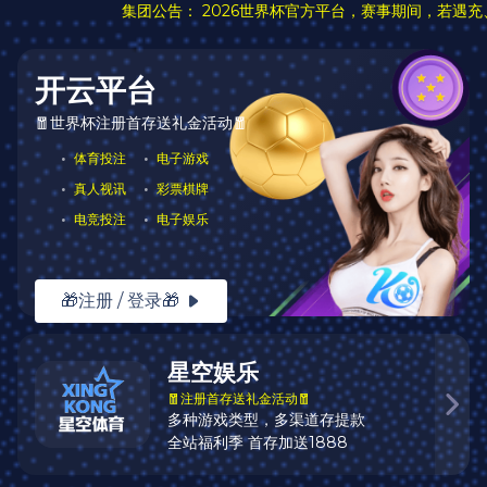
注册入口
全天更新 ·
华体会体育
赛事
实时同步
无论您身在何处，
华体会体育APP
为您带来高速、
高清、稳定的观赛体验。
下载客户端
网页端访问