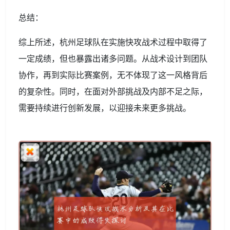
总结：
综上所述，杭州足球队在实施快攻战术过程中取得了
一定成绩，但也暴露出诸多问题。从战术设计到团队
协作，再到实际比赛案例，无不体现了这一风格背后
的复杂性。同时，在面对外部挑战及内部不足之际，
需要持续进行创新发展，以迎接未来更多挑战。