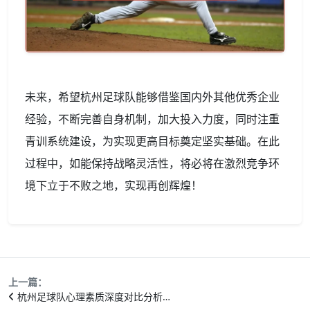
未来，希望杭州足球队能够借鉴国内外其他优秀企业
经验，不断完善自身机制，加大投入力度，同时注重
青训系统建设，为实现更高目标奠定坚实基础。在此
过程中，如能保持战略灵活性，将必将在激烈竞争环
境下立于不败之地，实现再创辉煌！
上一篇：
杭州足球队心理素质深度对比分析…