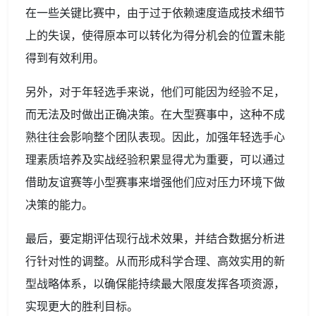
在一些关键比赛中，由于过于依赖速度造成技术细节
上的失误，使得原本可以转化为得分机会的位置未能
得到有效利用。
另外，对于年轻选手来说，他们可能因为经验不足，
而无法及时做出正确决策。在大型赛事中，这种不成
熟往往会影响整个团队表现。因此，加强年轻选手心
理素质培养及实战经验积累显得尤为重要，可以通过
借助友谊赛等小型赛事来增强他们应对压力环境下做
决策的能力。
最后，要定期评估现行战术效果，并结合数据分析进
行针对性的调整。从而形成科学合理、高效实用的新
型战略体系，以确保能持续最大限度发挥各项资源，
实现更大的胜利目标。