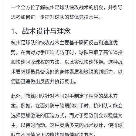
一个全方位了解杭州足球队快攻战术的机会，并引导
思考如何进一步提升球队的整体竞技水平。
1、战术设计与理念
杭州足球队的快攻战术主要基于瞬间反击和速度优
势。在面对对手压迫式防守时，球队采取了高位逼抢
和快速回收球权的方法，以此实现快速转换。这种战
术要求球员具备良好的身体素质和敏锐的判断力，以
便能迅速做出反应并执行反击。
此外，教练团队针对不同对手制定了相应的战术方
案。例如，在面对防守较弱的对手时，杭州队可能会
选择更加激进的压迫方式，而对于强敌则会以稳健为
主，以待时而动。这种灵活多变的战术设计，使得球
队在不同情况下均能找到最佳解决方案。