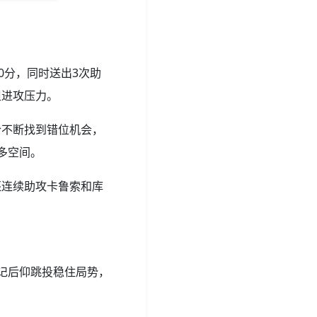
0分，同时送出3次助
担进攻压力。
合不断找到错位机会，
多空间。
还连续助攻卡鲁索和库
记后仰跳投稳住局势，