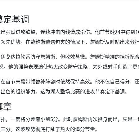
奠定基调
出强烈进攻欲望，连续冲击内线造成杀伤。他首节6投4中得到1
期领先优势。在戴维斯遭遇包夹的情况下，詹姆斯及时站出来分
和伊戈达拉轮番防守詹姆斯，但收效甚微。詹姆斯精准的挡拆配
犯规。他的强势表现迫使热火改变防守策略，为外线射手创造了更
斯在首节末段带领替补阵容时依然保持高效。他不仅自己得分，
了出色的组织能力。这为湖人整场比赛的进攻节奏定下基调。
真章
反扑，一度将分差缩小到5分。此时詹姆斯再次挺身而出，先是一
键三分。这波攻势彻底打乱了热火的追分节奏。