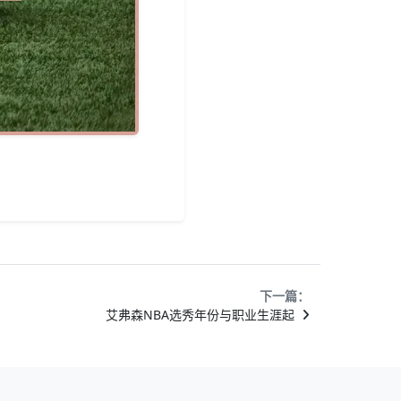
下一篇：
艾弗森NBA选秀年份与职业生涯起