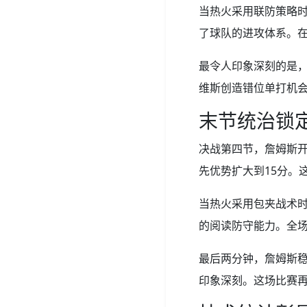
当热火采用联防策略
了球队的进攻体系。
最令人印象深刻的是，
维斯创造错位单打机
末节统治锁
决战第四节，詹姆斯开
先优势扩大到15分。
当热火采用包夹战术
的阅读防守能力。全场
最后两分钟，詹姆斯稳
印象深刻。这场比赛