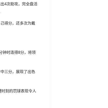
出4次助攻，完全盘活
。
自己得分，还多次为戴
分钟时连得8分，将领
命中三分，展现了出色
键时刻的罚球表现令人