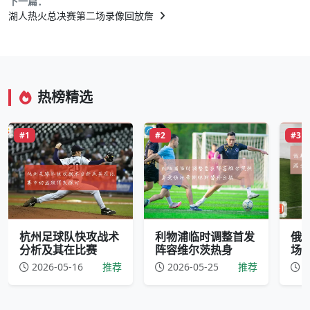
下一篇：
湖人热火总决赛第二场录像回放詹
热榜精选
#1
#2
#3
杭州足球队快攻战术
利物浦临时调整首发
俄
分析及其在比赛
阵容维尔茨热身
场
2026-05-16
推荐
2026-05-25
推荐
2