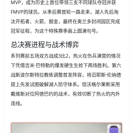
MVP，成为历史上首位带领三支不同球队夺冠并获
FMVP的球员。从季后赛首轮一路走来，湖人先后淘
汰开拓者、火箭、掘金，最终在奥兰多封闭园区完成
冠军征程，为这个特殊赛季画上圆满句号。
总决赛进程与战术博弈
系列赛前五场双方战成3比2，热火在伤兵满营的情况
下凭借吉米·巴特勒的爆发硬生生抢下两场胜利。第六
战斯波尔斯特拉教练调整首发阵容，将迈耶斯·伦纳德
提上先发试图破解湖人防守体系。但沃格尔果断采用
戴维斯对位阿德巴约的战术，有效切断了热火的内外
连线。