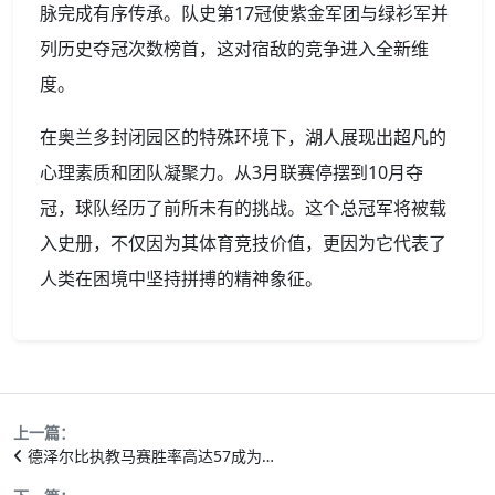
脉完成有序传承。队史第17冠使紫金军团与绿衫军并
列历史夺冠次数榜首，这对宿敌的竞争进入全新维
度。
在奥兰多封闭园区的特殊环境下，湖人展现出超凡的
心理素质和团队凝聚力。从3月联赛停摆到10月夺
冠，球队经历了前所未有的挑战。这个总冠军将被载
入史册，不仅因为其体育竞技价值，更因为它代表了
人类在困境中坚持拼搏的精神象征。
上一篇：
德泽尔比执教马赛胜率高达57成为…