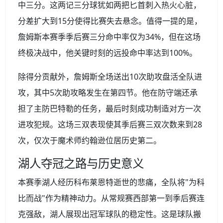
中三分。这两记三分球犹如两把匕首刺入热火心脏，
分差扩大到15分使得比赛失去悬念。值得一提的是，
詹姆斯本赛季季后赛三分命中率仅为34%，但在这场
终极决战中，他关键时刻的远投命中率达到100%。
除得分贡献外，詹姆斯全场送出10次助攻盘活全队进
攻，其中5次助攻略发生在第四节。他在防守端还承
担了主防巴特勒的任务，最后时刻成功制造对方一次
进攻犯规。这场三双表现使其季后赛三双次数来到28
次，仅次于魔术师约翰逊位居历史第二。
湖人夺冠之路与历史意义
本赛季湖人经历科布莱恩特逝世的悲痛，全队将"为科
比而战"作为精神动力。从常规赛西部第一到季后赛连
克强敌，湖人展现出冠军球队的稳定性。这是球队搬