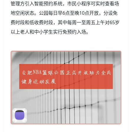
管理方引入智能预约系统，市民小程序可实时查看场
地空闲状态。公园每日早6点至晚10点开放，分设免
费时段和低收费时段，其中每周一至周五上午对65岁
以上老人和中小学生实行免预约入场。