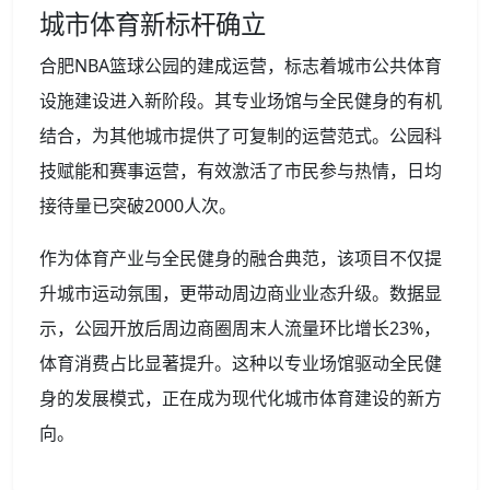
城市体育新标杆确立
合肥NBA篮球公园的建成运营，标志着城市公共体育
设施建设进入新阶段。其专业场馆与全民健身的有机
结合，为其他城市提供了可复制的运营范式。公园科
技赋能和赛事运营，有效激活了市民参与热情，日均
接待量已突破2000人次。
作为体育产业与全民健身的融合典范，该项目不仅提
升城市运动氛围，更带动周边商业业态升级。数据显
示，公园开放后周边商圈周末人流量环比增长23%，
体育消费占比显著提升。这种以专业场馆驱动全民健
身的发展模式，正在成为现代化城市体育建设的新方
向。