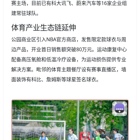
赛主场，目前已有科大讯飞、蔚来汽车等16家企业组
建常驻球队。
体育产业生态链延伸
公园商业区引入NBA官方商店，发售限定款球衣与周
边产品，开业首日销售额突破80万元。运动康复中心
配备高压氧舱和低温冷疗设备，为运动损伤提供专业
解决方案。毗邻的体育主题餐厅设有赛事直播区，墙
面装饰有科比、詹姆斯等球星签名球衣。