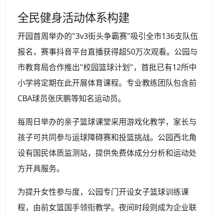
全民健身活动体系构建
开园首周举办的"3v3街头争霸赛"吸引全市136支队伍
报名，赛事抖音平台直播获得超50万次观看。公园与
市教育局合作推出"校园篮球计划"，首批已有12所中
小学将定期在此开展体育课程。专业教练团队包含前
CBA球员张庆鹏等知名运动员。
每周日举办的亲子篮球课堂采用游戏化教学，家长与
孩子可共同参与运球障碍赛和投篮挑战。公园西北角
设有国民体质监测站，提供免费体成分分析和运动处
方开具服务。
为提升女性参与度，公园专门开设女子篮球训练课
程，由前女篮国手领衔教学。夜间时段则成为企业联