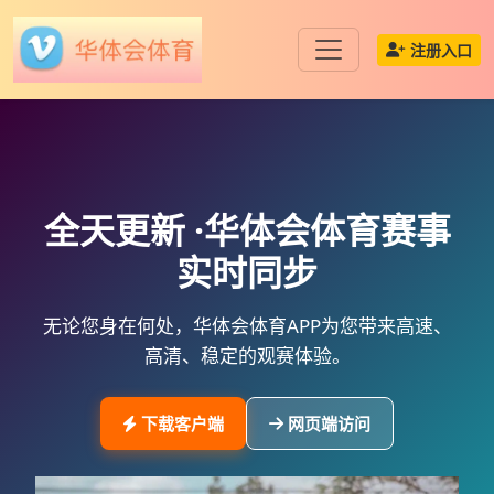
注册入口
全天更新 ·
华体会体育
赛事
实时同步
无论您身在何处，
华体会体育APP
为您带来高速、
高清、稳定的观赛体验。
下载客户端
网页端访问