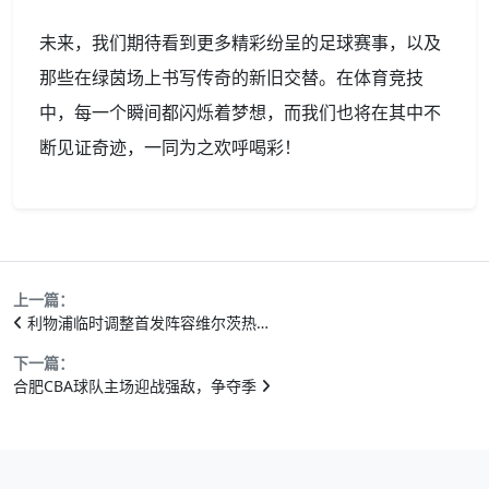
未来，我们期待看到更多精彩纷呈的足球赛事，以及
那些在绿茵场上书写传奇的新旧交替。在体育竞技
中，每一个瞬间都闪烁着梦想，而我们也将在其中不
断见证奇迹，一同为之欢呼喝彩！
上一篇：
利物浦临时调整首发阵容维尔茨热…
下一篇：
合肥CBA球队主场迎战强敌，争夺季