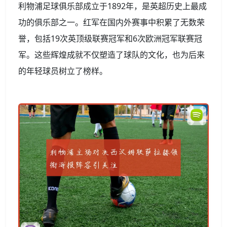
利物浦足球俱乐部成立于1892年，是英超历史上最成
功的俱乐部之一。红军在国内外赛事中积累了无数荣
誉，包括19次英顶级联赛冠军和6次欧洲冠军联赛冠
军。这些辉煌成就不仅塑造了球队的文化，也为后来
的年轻球员树立了榜样。