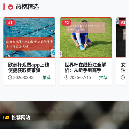
热榜精选
#1
#2
#3
欧洲杯观赛app上线
世界杯在线投注全解
女
便捷获取赛事资
析：从新手到高手
注
2026-08-06
推荐
2026-07-15
推荐
2
推荐网站