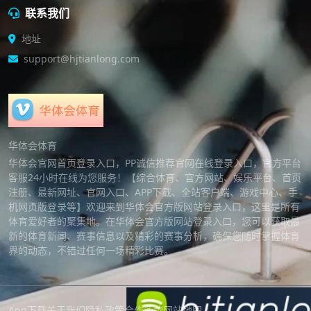
联系我们
地址
support@hjtianlong.com
华体会体育
华体会官网首页登录入口，PP诚信推荐官网在线登录入口，官方平台
客服24小时在线为您服务！【综合体育、官方网站、娱乐平台、首页
注册、最新网址、官网入口、APP下载、全站客户端、游戏中心、手
机网页版登录等】欢迎来到华体会官方版网站登录入口，这里是所有
体育爱好者的聚集地。在华体会官方版网站登录入口，您可以获取最
新的体育新闻、赛事信息以及精彩的赛事分析，确保您随时掌握体育
界的动态，不错过任何一场精彩比赛。
App下载
关于我们
隐私政策
合作条款
网站地图