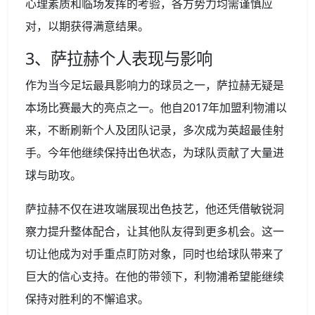
心理素质和临场发挥的考验，各方势力均需谨慎应
对，以期获得满意结果。
3、萨拉赫个人表现与影响
作为当今足坛最具影响力的球员之一，萨拉赫无疑是
本场比赛最大的亮点之一。他自2017年加盟利物浦以
来，不断刷新个人及团队记录，多次成为英超最佳射
手。今年他继续保持出色状态，为球队贡献了大量进
球与助攻。
萨拉赫不仅在进攻端展现出色技艺，他还凭借敏锐洞
察力提升整体配合，让其他队友得到更多机会。这一
切让他成为对手重点盯防对象，同时也给球队带来了
巨大的信心支持。在他的带领下，利物浦希望能继续
保持对胜利的不懈追求。