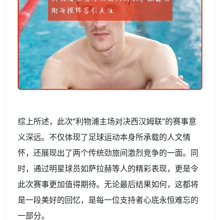
综上所述，此次“利物浦主场对决西汉姆联”的赛事意
义深远。不仅体现了足球运动本身所承载的人文情
怀，还展现出了两个传统劲旅间激烈竞争的一面。同
时，通过明星球员如萨拉赫等人的精彩表现，更是令
此次赛事更加值得期待。无论最后结果如何，这都将
是一段美好的回忆，是每一位支持者心底永恒难忘的
一部分。